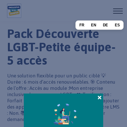
A propos
Devenir affilié
FR
EN
DE
ES
Se connecter
Pack Découverte
S'inscrire
LGBT-Petite équipe-
5 accès
Une solution flexible pour un public ciblé 💡
Durée : 6 mois d’accès renouvelables. 🎯 Contenu
de l’offre : Accès au module :Mon entreprise
inclusive des personnes LGBT+ 👥 Tarification :
Forfait 5 apprenants (nous contacter pour ajouter
des apprenants). 🎨 Personnalisation de votre LMS
: Non. 📚 Modules personnalisables : non. Sur
demande. 📊 Statistiques : Oui.