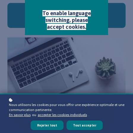
Je veux proposer cette formation à mon
To enable language
équipe !
switching, please
€1,500 / 6 mois
accept cookies.
Nous utilisons les cookies pour vous offrir une expérience optimale et une
communication pertinente.
En savoir plus
ou
accepter les cookies individuels
.
Rejeter tout
Tout accepter