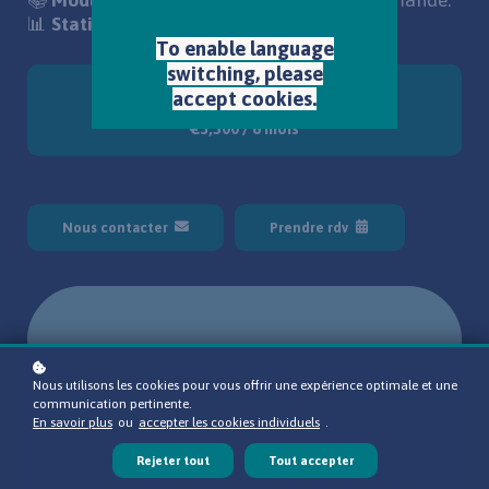
📚
Modules personnalisables :
Non. Sur demande.
📊
Statistiques :
Oui.
To enable language
switching, please
Je veux proposer cette formation à mon
accept cookies.
équipe !
€3,500 / 6 mois
Nous contacter
Prendre rdv
Nous utilisons les cookies pour vous offrir une expérience optimale et une
communication pertinente.
En savoir plus
ou
accepter les cookies individuels
.
Rejeter tout
Tout accepter