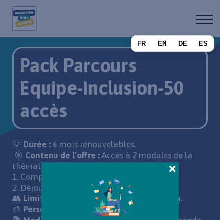
A propos
Devenir affilié
FR
EN
DE
ES
Se connecter
Pack Parcours
S'inscrire
Equipe-Inclusion-50
accès
💡
Durée :
6 mois renouvelables.
🎯
Contenu de l’offre :
Accès à 2 modules de la
thématique Inclusion
1. Comprendre l'inclusion et la diversité
2. Déjouer les biais inconscients
👥
Limite :
Jusqu’à 50 utilisateurs maximum.
🎨
Personnalisation de votre LMS :
Non.