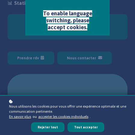
📊
Statistiques :
Oui.
To enable language
switching, please
Je veux proposer cette formation à mon
accept cookies.
équipe !
€5,000 / 12 mois
Prendre rdv
Nous contacter
Nous utilisons les cookies pour vous offrir une expérience optimale et une
communication pertinente.
En savoir plus
ou
accepter les cookies individuels
.
Rejeter tout
Tout accepter