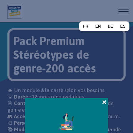
A propos
Devenir affilié
FR
EN
DE
ES
Se connecter
Pack Premium
S'inscrire
Stéréotypes de
genre-200 accès
🔥 Un module à la carte selon vos besoins.
💡
Durée :
12 mois renouvelables.
🎯
Contenu de l’offre :
Module Stéréotypes de
genre et si on les déconstruisait ?
👥
Accès :
Jusqu’à 200 collaborateurs maximum.
🎨
Personnalisation de votre LMS :
non
📚
Modules personnalisables :
non. Sur demande.